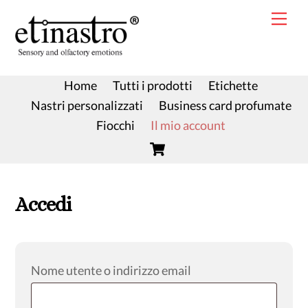
Skip
Skip
Me
to
to
content
content
Home
Tutti i prodotti
Etichette
Nastri personalizzati
Business card profumate
Fiocchi
Il mio account
Cart
Accedi
Richiesto
Nome utente o indirizzo email