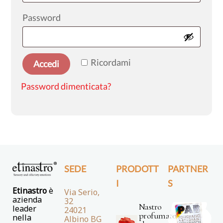
Richiesto
Password
Ricordami
Accedi
Password dimenticata?
SEDE
PRODOTT
PARTNER
I
S
Etinastro
è
Via Serio,
azienda
32
Nastro
leader
24021
profumato
nella
Albino BG