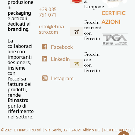
al
produzione
Lampone
di
+39 035
packaging
CERTIFIC
751 071
e articoli
AZIONI
Fiocchi
dedicati al
info@etina
marroni
branding
.
stro.com
con
ferretto
La
collaborazi
Facebook
one con
Fiocchi
importanti
Linkedin
oro
designers,
con
insieme
ferretto
con
Instagram
l’eccelsa
fattura dei
prodotti,
rende
Etinastro
punto di
riferimento
nel settore.
©2021 ETINASTRO srl | Via Serio, 32 | 24021 Albino BG | REA BG 443722 |