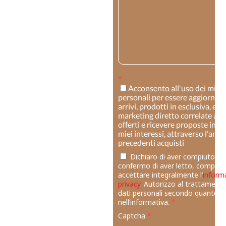
*
Acconsento all'uso dei miei 
personali per essere aggiornato
arrivi, prodotti in esclusiva, e pe
marketing diretto correlate ai s
offerti e ricevere proposte in li
miei interessi, attraverso l'anali
precedenti acquisti
Dichiaro di aver compiuto 14
confermo di aver letto, compres
accettare integralmente l’
inform
privacy
. Autorizzo al trattamento
dati personali secondo quanto p
nell’informativa.
*
Captcha
*