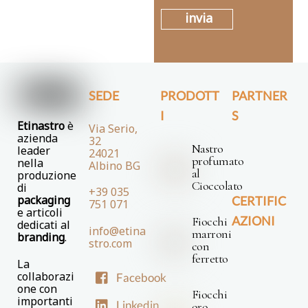
invia
SEDE
PRODOTT
PARTNER
I
S
Etinastro
è
Via Serio,
azienda
32
Nastro
leader
24021
profumato
nella
Albino BG
al
produzione
Cioccolato
di
+39 035
packaging
CERTIFIC
751 071
e articoli
AZIONI
Fiocchi
dedicati al
info@etina
marroni
branding
.
stro.com
con
ferretto
La
collaborazi
Facebook
one con
Fiocchi
importanti
Linkedin
oro