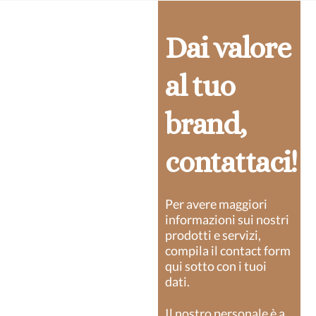
essere
scelte
Dai valore
nella
pagina
al tuo
del
prodotto
brand,
contattaci!
Per avere maggiori
informazioni sui nostri
prodotti e servizi,
compila il contact form
qui sotto con i tuoi
dati.
Il nostro personale è a