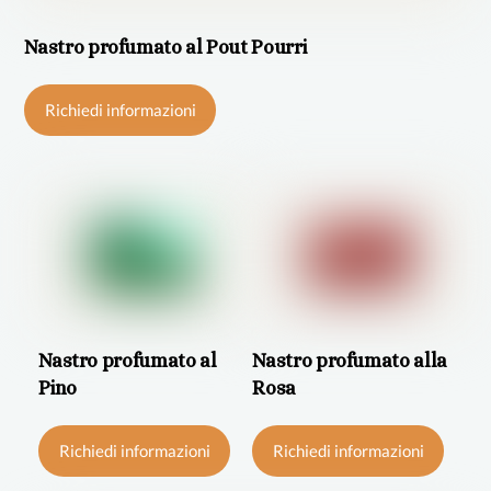
Nastro profumato al Pout Pourri
Questo
Richiedi informazioni
prodotto
ha
più
varianti.
Le
opzioni
possono
essere
Nastro profumato al
Nastro profumato alla
scelte
Pino
Rosa
nella
Questo
Ques
pagina
Richiedi informazioni
Richiedi informazioni
prodotto
prod
del