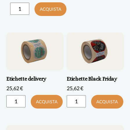
prezzo
prezzo
ACQUISTA
originale
attuale
era:
è:
65,88 €.
54,00 €.
Etichette delivery
Etichette Black Friday
25,62
€
25,62
€
ACQUISTA
ACQUISTA