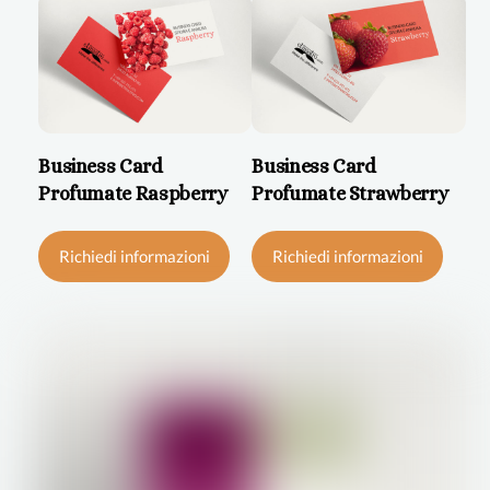
Business Card
Business Card
Profumate Raspberry
Profumate Strawberry
Questo
Ques
Richiedi informazioni
Richiedi informazioni
prodotto
prod
ha
ha
più
più
varianti.
varian
Le
Le
opzioni
opzio
possono
poss
essere
esser