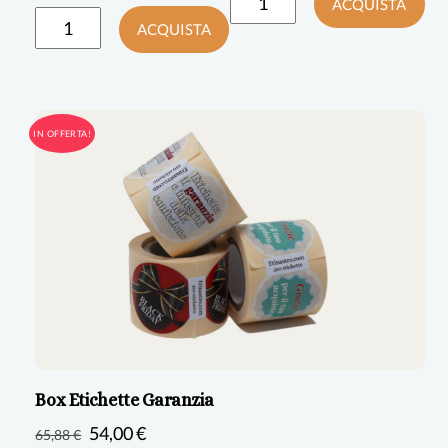
ACQUISTA
ACQUISTA
IN OFFERTA!
Box Etichette Garanzia
Il
Il
54,00
€
65,88
€